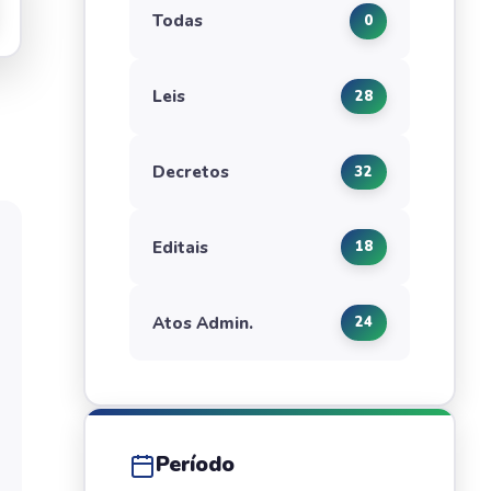
Todas
0
Leis
28
Decretos
32
Editais
18
Atos Admin.
24
Período