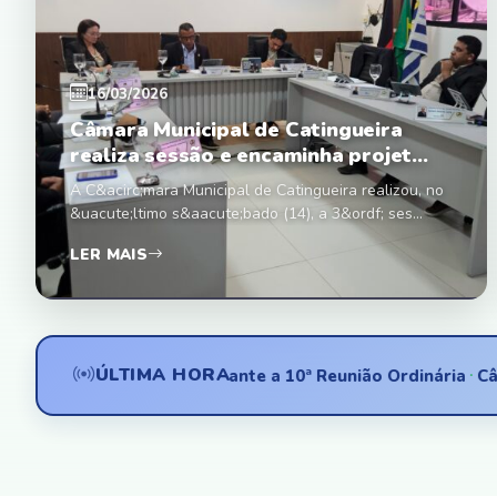
16/03/2026
Câmara Municipal de Catingueira
realiza sessão e encaminha projet...
A C&acirc;mara Municipal de Catingueira realizou, no
&uacute;ltimo s&aacute;bado (14), a 3&ordf; ses...
LER MAIS
ÚLTIMA HORA
tes matérias durante a 10ª Reunião Ordinária
Câmara de Ca