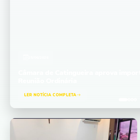
09/06/2026
Câmara de Catingueira aprova proje
ª
matérias para análise das comissões
Ordinária
LER NOTÍCIA COMPLETA