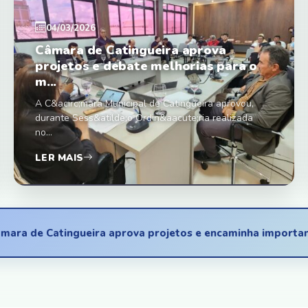
04/03/2026
Câmara de Catingueira aprova
projetos e debate melhorias para o
m...
A C&acirc;mara Municipal de Catingueira aprovou,
durante Sess&atilde;o Ordin&aacute;ria realizada
no...
LER MAIS
tingueira aprova projetos e encaminha importantes matéria