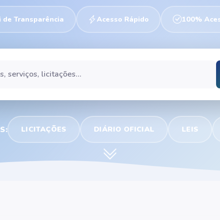
i de Transparência
Acesso Rápido
100% Aces
LICITAÇÕES
DIÁRIO OFICIAL
LEIS
S: