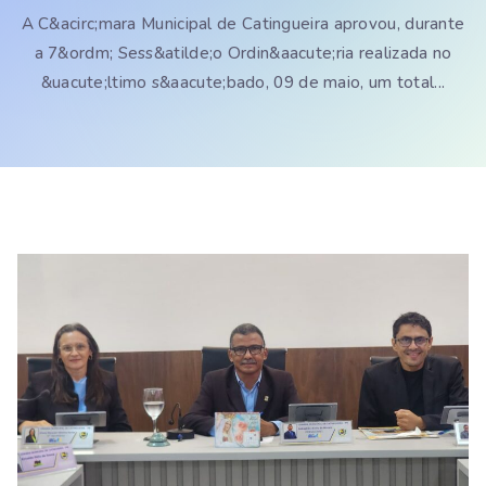
A C&acirc;mara Municipal de Catingueira aprovou, durante
a 7&ordm; Sess&atilde;o Ordin&aacute;ria realizada no
&uacute;ltimo s&aacute;bado, 09 de maio, um total...