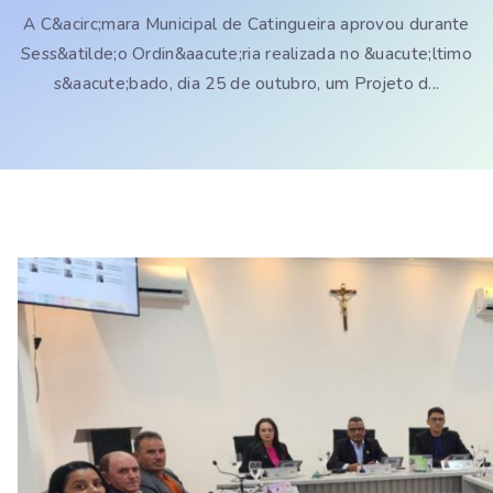
A C&acirc;mara Municipal de Catingueira aprovou durante
Sess&atilde;o Ordin&aacute;ria realizada no &uacute;ltimo
s&aacute;bado, dia 25 de outubro, um Projeto d...