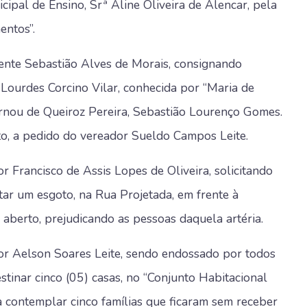
ipal de Ensino, Srª Aline Oliveira de Alencar, pela
entos”.
ente Sebastião Alves de Morais, consignando
 Lourdes Corcino Vilar, conhecida por “Maria de
 Arnou de Queiroz Pereira, Sebastião Lourenço Gomes.
to, a pedido do vereador Sueldo Campos Leite.
 Francisco de Assis Lopes de Oliveira, solicitando
rtar um esgoto, na Rua Projetada, em frente à
u aberto, prejudicando as pessoas daquela artéria.
or Aelson Soares Leite, sendo endossado por todos
destinar cinco (05) casas, no “Conjunto Habitacional
a contemplar cinco famílias que ficaram sem receber