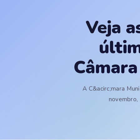
Veja a
últi
Câmara 
A C&acirc;mara Munic
novembro, a