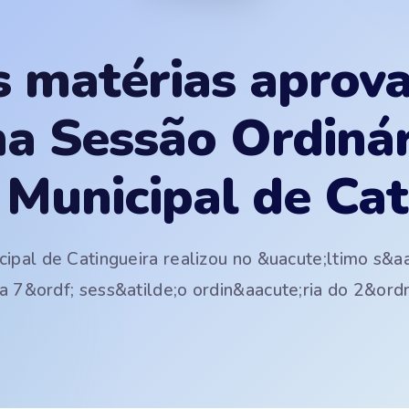
s matérias aprov
ma Sessão Ordinár
Municipal de Cat
ipal de Catingueira realizou no &uacute;ltimo s&a
 7&ordf; sess&atilde;o ordin&aacute;ria do 2&ordm