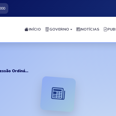
000
INÍCIO
GOVERNO
NOTÍCIAS
PUB
ssão Ordiná...