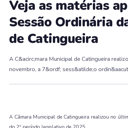
Veja as matérias a
Sessão Ordinária d
de Catingueira
A C&acirc;mara Municipal de Catingueira realiz
novembro, a 7&ordf; sess&atilde;o ordin&aacute
A Câmara Municipal de Catingueira realizou no últi
do 2º período legislativo de 2025.