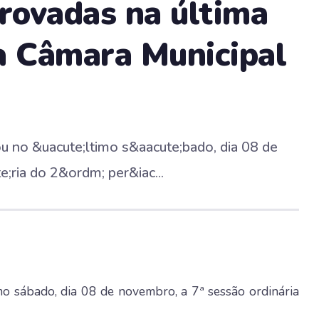
provadas na última
a Câmara Municipal
ou no &uacute;ltimo s&aacute;bado, dia 08 de
;ria do 2&ordm; per&iac...
mo sábado, dia 08 de novembro, a 7ª sessão ordinária