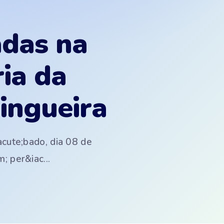
adas na
ia da
ingueira
acute;bado, dia 08 de
; per&iac...