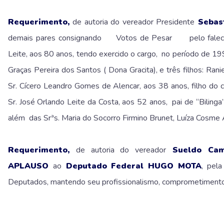
Requerimento,
de autoria do vereador Presidente
Sebast
demais pares
consignando Votos de Pesar pelo falecimen
Leite, aos 80 anos, tendo exercido o cargo, no período de 1
Graças Pereira dos Santos ( Dona Gracita), e três filhos: Ran
Sr. Cícero Leandro Gomes de Alencar, aos 38 anos, filho do 
Sr. José Orlando Leite da Costa, aos 52 anos, pai de “Bilinga” 
além das Srªs. Maria do Socorro Firmino Brunet, Luíza Cosme 
Requerimento,
de autoria do vereador
Sueldo Ca
APLAUSO
ao
Deputado Federal HUGO MOTA
, pela
Deputados, mantendo seu profissionalismo, comprometimento 