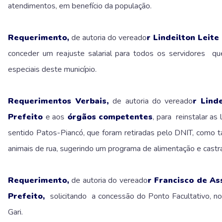
atendimentos, em benefício da população.
Requerimento,
de autoria do vereado
r Lindeilton Leite
conceder um reajuste salarial para todos os servidores qu
especiais deste município.
Requerimentos Verbais,
de autoria do vereado
r Lind
Prefeito
e aos
órgãos competentes
, para reinstalar as
sentido Patos-Piancó, que foram retiradas pelo DNIT, como t
animais de rua, sugerindo um programa de alimentação e castr
Requerimento,
de autoria do vereado
r Francisco de As
Prefeito,
solicitando a concessão do Ponto Facultativo, 
Gari.