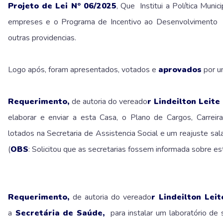
Projeto de Lei Nº 06/2025
, Que Institui a Política Muni
empreses e o Programa de Incentivo ao Desenvolvimento 
outras providencias.
Logo após, foram apresentados, votados e
aprovados
por u
Requerimento,
de autoria do vereado
r Lindeilton Leite
elaborar e enviar a esta Casa, o Plano de Cargos, Carreira
lotados na Secretaria de Assistencia Social e um reajuste sala
(
OBS
: Solicitou que as secretarias fossem informada sobre es
Requerimento,
de autoria do vereado
r Lindeilton Lei
a
Secretária de Saúde,
para instalar um laboratório de 